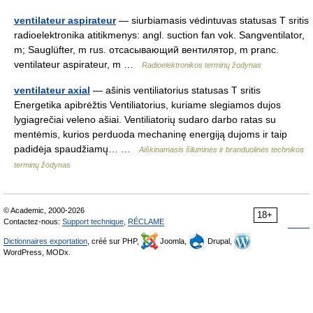
ventilateur aspirateur
— siurbiamasis vėdintuvas statusas T sritis
radioelektronika atitikmenys: angl. suction fan vok. Sangventilator,
m; Sauglüfter, m rus. отсасывающий вентилятор, m pranc.
ventilateur aspirateur, m …
Radioelektronikos terminų žodynas
ventilateur axial
— ašinis ventiliatorius statusas T sritis
Energetika apibrėžtis Ventiliatorius, kuriame slegiamos dujos
lygiagrečiai veleno ašiai. Ventiliatorių sudaro darbo ratas su
mentėmis, kurios perduoda mechaninę energiją dujoms ir taip
padidėja spaudžiamų… …
Aiškinamasis šiluminės ir branduolinės technikos
terminų žodynas
© Academic, 2000-2026
18+
Contactez-nous:
Support technique
,
RÉCLAME
Dictionnaires exportation
, créé sur PHP,
Joomla,
Drupal,
WordPress, MODx.