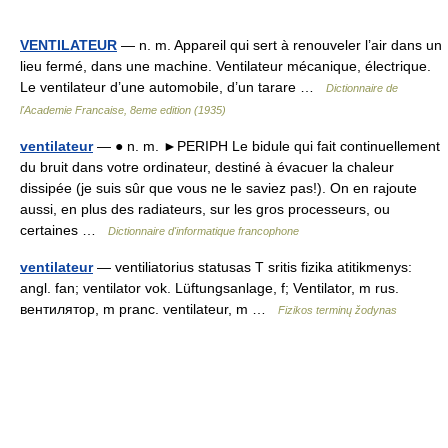
VENTILATEUR
— n. m. Appareil qui sert à renouveler l’air dans un
lieu fermé, dans une machine. Ventilateur mécanique, électrique.
Le ventilateur d’une automobile, d’un tarare …
Dictionnaire de
l'Academie Francaise, 8eme edition (1935)
ventilateur
— ● n. m. ►PERIPH Le bidule qui fait continuellement
du bruit dans votre ordinateur, destiné à évacuer la chaleur
dissipée (je suis sûr que vous ne le saviez pas!). On en rajoute
aussi, en plus des radiateurs, sur les gros processeurs, ou
certaines …
Dictionnaire d'informatique francophone
ventilateur
— ventiliatorius statusas T sritis fizika atitikmenys:
angl. fan; ventilator vok. Lüftungsanlage, f; Ventilator, m rus.
вентилятор, m pranc. ventilateur, m …
Fizikos terminų žodynas