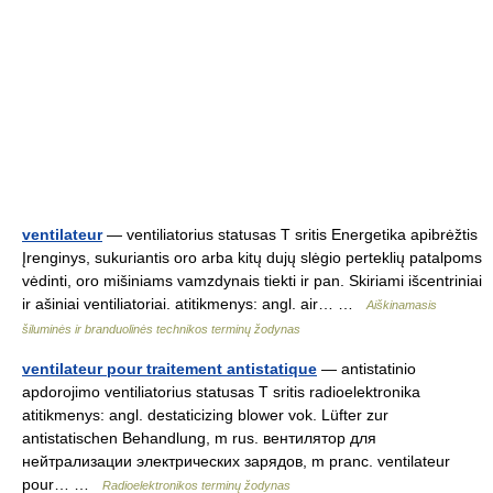
ventilateur
— ventiliatorius statusas T sritis Energetika apibrėžtis
Įrenginys, sukuriantis oro arba kitų dujų slėgio perteklių patalpoms
vėdinti, oro mišiniams vamzdynais tiekti ir pan. Skiriami išcentriniai
ir ašiniai ventiliatoriai. atitikmenys: angl. air… …
Aiškinamasis
šiluminės ir branduolinės technikos terminų žodynas
ventilateur pour traitement antistatique
— antistatinio
apdorojimo ventiliatorius statusas T sritis radioelektronika
atitikmenys: angl. destaticizing blower vok. Lüfter zur
antistatischen Behandlung, m rus. вентилятор для
нейтрализации электрических зарядов, m pranc. ventilateur
pour… …
Radioelektronikos terminų žodynas