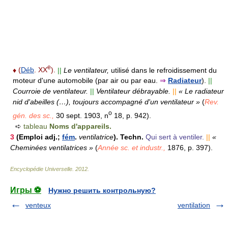
e
♦
(
Déb
. XX
).
||
Le ventilateur,
utilisé dans le refroidissement du
moteur d'une automobile (par air ou par eau.
⇒
Radiateur
).
||
Courroie de ventilateur.
||
Ventilateur débrayable.
||
« Le radiateur
nid d'abeilles (…), toujours accompagné d'un ventilateur »
(
Rev.
o
gén. des sc.,
30 sept. 1903, n
18, p. 942).
➪
tableau
Noms d'appareils.
3
(Emploi adj.;
fém
.
ventilatrice
).
Techn.
Qui sert à ventiler.
||
«
Cheminées ventilatrices »
(
Année sc. et industr.,
1876, p. 397).
Encyclopédie Universelle
.
2012
.
Игры ⚽
Нужно решить контрольную?
venteux
ventilation