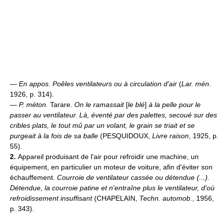
—
En appos.
Poêles ventilateurs ou à circulation d'air
(
Lar. mén.
1926, p. 314).
—
P. méton.
Tarare.
On le ramassait
[
le blé
]
à la pelle pour le
passer au ventilateur. Là, éventé par des palettes, secoué sur des
cribles plats, le tout mû par un volant, le grain se triait et se
purgeait à la fois de sa balle
(PESQUIDOUX,
Livre raison
, 1925, p.
55).
2.
Appareil produisant de l'air pour refroidir une machine, un
équipement, en particulier un moteur de voiture, afin d'éviter son
échauffement.
Courroie de ventilateur cassée ou détendue (...).
Détendue, la courroie patine et n'entraîne plus le ventilateur, d'où
refroidissement insuffisant
(CHAPELAIN,
Techn. automob.
, 1956,
p. 343).