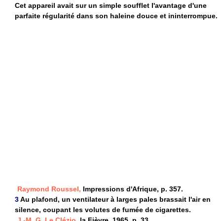
Cet appareil avait sur un simple soufflet l'avantage d'une
parfaite régularité dans son haleine douce et ininterrompue.
Raymond Roussel,
Impressions d'Afrique, p. 357.
3
Au plafond, un ventilateur à larges pales brassait l'air en
silence, coupant les volutes de fumée de cigarettes.
J.-M. G. Le Clézio,
la Fièvre, 1965, p. 33.