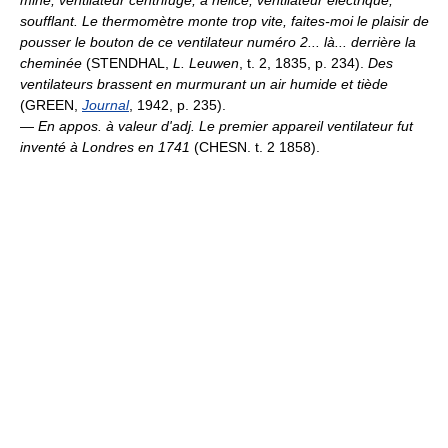
mine; ventilateur centrifuge, à hélice; ventilateur électrique,
soufflant.
Le thermomètre monte trop vite, faites-moi le plaisir de
pousser le bouton de ce ventilateur numéro 2... là... derrière la
cheminée
(STENDHAL,
L. Leuwen
, t. 2, 1835, p. 234).
Des
ventilateurs brassent en murmurant un air humide et tiède
(GREEN,
Journal
, 1942, p. 235).
—
En appos. à valeur d'adj.
Le premier appareil ventilateur fut
inventé à Londres en 1741
(CHESN. t. 2 1858).