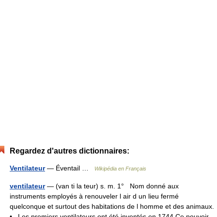
Regardez d'autres dictionnaires:
Ventilateur
— Éventail …
Wikipédia en Français
ventilateur
— (van ti la teur) s. m. 1° Nom donné aux
instruments employés à renouveler l air d un lieu fermé
quelconque et surtout des habitations de l homme et des animaux.
• Les premiers ventilateurs ont été inventés en 1744 Ce pouvoir