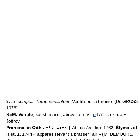
3.
En compos.
Turbo-ventilateur
. Ventilateur à turbine. (Ds GRUSS
1978).
REM.
Ventilo
, subst. masc., abrév. fam. V.
-
o
I A 1 c ex. de P.
Joffroy.
Prononc. et Orth.:
[
]. Att. ds
Ac.
dep. 1762.
Étymol. et
Hist. 1.
1744 « appareil servant à brasser l'air » (M. DEMOURS,