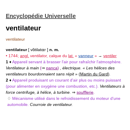
Encyclopédie Universelle
ventilateur
ventilateur
ventilateur
[ vɑ̃tilatɶr ]
n. m.
• 1744;
angl.
ventilator,
calque du
lat.
«
vanneur
»
→
ventiler
1
♦
Appareil servant à brasser l'air pour rafraîchir l'atmosphère.
Ventilateur à main
(
⇒
panca
)
, électrique. « Les hélices des
ventilateurs bourdonnaient sans répit »
(
Martin du Gard
)
.
2
♦
Appareil produisant un courant d'air plus ou moins puissant
(pour alimenter en oxygène une combustion, etc.).
Ventilateurs à
force centrifuge, à hélice, à turbine.
⇒
soufflerie
.
♢
Mécanisme utilisé dans le refroidissement du moteur d'une
automobile.
Courroie de ventilateur.