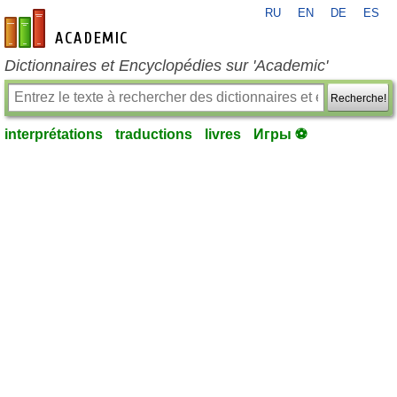
RU
EN
DE
ES
fr-academic.com
Dictionnaires et Encyclopédies sur 'Academic'
Recherche!
interprétations
traductions
livres
Игры ⚽