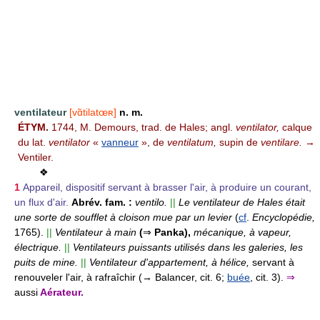
ventilateur
[vɑ̃tilatœʀ]
n. m.
ÉTYM.
1744, M. Demours, trad. de Hales; angl.
ventilator,
calque
du lat.
ventilator
«
vanneur
», de
ventilatum,
supin de
ventilare.
→
Ventiler.
❖
1
Appareil, dispositif servant à brasser l'air, à produire un courant,
un flux d'air.
Abrév. fam. :
ventilo.
||
Le ventilateur de Hales était
une sorte de soufflet à cloison mue par un levier
(
cf
.
Encyclopédie,
1765).
||
Ventilateur à main
(
⇒
Panka),
mécanique, à vapeur,
électrique.
||
Ventilateurs puissants utilisés dans les galeries, les
puits de mine.
||
Ventilateur d'appartement, à hélice,
servant à
renouveler l'air, à rafraîchir (→ Balancer, cit. 6;
buée
, cit. 3).
⇒
aussi
Aérateur.