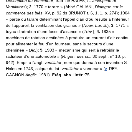
Description du ventilateur
, trad. de HALES,
A Description of
Ventilators
);
2.
1770 « tarare » (Abbé GALIANI,
Dialogue sur le
commerce des blés
, XV, p. 92 ds BRUNOT t. 6, 1, 1, p. 274); 1904
« partie du tarare déterminant l'appel d'air d'où résulte à l'intérieur
de l'appareil, la ventilation des graines » (
Nouv. Lar. ill.
);
3.
1771 «
tuyau d'aération d'une fosse d'aisance » (
Trév.
);
4.
1835 «
machines de rotation destinées à produire un courant d'air continu
pour alimenter le feu d'un fourneau sans le secours d'une
cheminée » (
Ac.
);
5.
1903 « mécanisme qui sert à refroidir le
radiateur d'une automobile » (
R. gén. des sc.
, 30 sept., n° 18, p.
942). Empr. à l'angl.
ventilator
, nom que donna à son invention S.
Hales en 1743, calque du lat.
ventilator
« vanneur » (
v
. REY-
GAGNON
Anglic.
1981).
Fréq. abs. littér.:
75.